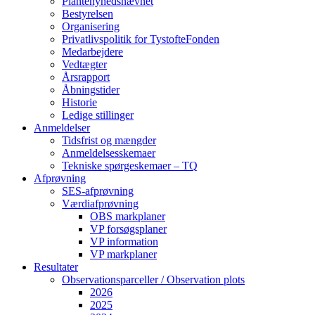
Plantenyhedsnævnet
Bestyrelsen
Organisering
Privatlivspolitik for TystofteFonden
Medarbejdere
Vedtægter
Årsrapport
Åbningstider
Historie
Ledige stillinger
Anmeldelser
Tidsfrist og mængder
Anmeldelsesskemaer
Tekniske spørgeskemaer – TQ
Afprøvning
SES-afprøvning
Værdiafprøvning
OBS markplaner
VP forsøgsplaner
VP information
VP markplaner
Resultater
Observationsparceller / Observation plots
2026
2025