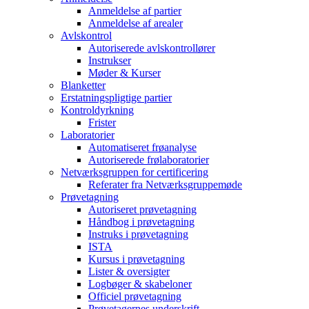
Anmeldelse af partier
Anmeldelse af arealer
Avlskontrol
Autoriserede avlskontrollører
Instrukser
Møder & Kurser
Blanketter
Erstatningspligtige partier
Kontroldyrkning
Frister
Laboratorier
Automatiseret frøanalyse
Autoriserede frølaboratorier
Netværksgruppen for certificering
Referater fra Netværksgruppemøde
Prøvetagning
Autoriseret prøvetagning
Håndbog i prøvetagning
Instruks i prøvetagning
ISTA
Kursus i prøvetagning
Lister & oversigter
Logbøger & skabeloner
Officiel prøvetagning
Prøvetagernes underskrift