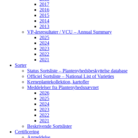
2017
2016
2015
2014
2013
VP-årsresultater / VCU – Annual Summary
2025
2024
2023
2022
2021
Sorter
Status Sortsliste – Plantenyhedsbeskyttelse database
Officiel Sortsliste – National List of Varieties
Kerneplantekollektion, kartofler
Meddelelser fra Plantenyhedsnævnet
2026
2025
2024
2023
2022
2021
Beskrivende Sortslister
Certificering
Anmeldelse