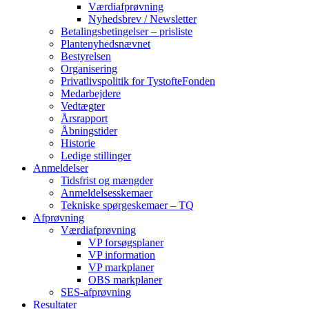
Værdiafprøvning
Nyhedsbrev / Newsletter
Betalingsbetingelser – prisliste
Plantenyhedsnævnet
Bestyrelsen
Organisering
Privatlivspolitik for TystofteFonden
Medarbejdere
Vedtægter
Årsrapport
Åbningstider
Historie
Ledige stillinger
Anmeldelser
Tidsfrist og mængder
Anmeldelsesskemaer
Tekniske spørgeskemaer – TQ
Afprøvning
Værdiafprøvning
VP forsøgsplaner
VP information
VP markplaner
OBS markplaner
SES-afprøvning
Resultater