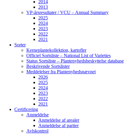
2014
2013
VP-årsresultater / VCU – Annual Summary
2025
2024
2023
2022
2021
Sorter
Kerneplantekollektion, kartofler
Officiel Sortsliste – National List of Varieties
Status Sortsliste – Plantenyhedsbeskyttelse database
Beskrivende Sortslister
Meddelelser fra Plantenyhedsnævnet
2026
2025
2024
2023
2022
2021
Certificering
Anmeldelse
Anmeldelse af arealer
Anmeldelse af partier
Avlskontrol