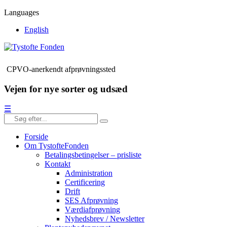
Languages
English
CPVO-anerkendt afprøvningssted
Vejen for nye sorter og udsæd
☰
Forside
Om TystofteFonden
Betalingsbetingelser – prisliste
Kontakt
Administration
Certificering
Drift
SES Afprøvning
Værdiafprøvning
Nyhedsbrev / Newsletter