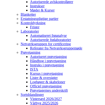
Autoriserede avlskontrollører
Instrukser
Møder & Kurser
Blanketter
Erstatningspligtige partier
Kontroldyrkning
Frister
Laboratorier
Automatiseret frøanalyse
Autoriserede frølaboratorier
Netværksgruppen for certificering
Referater fra Netværksgruppemøde
Prøvetagning
Autoriseret prøvetagning
Håndbog i prøvetagning
Instruks i prøvetagning
ISTA
Kursus i prøvetagning
Lister & oversigter
Logbøger & skabeloner
Officiel prøvetagning
Prøvetagernes underskrift
Sortsblandinger
Vintersæd 2026/2027
Vårbyg 2025/2026