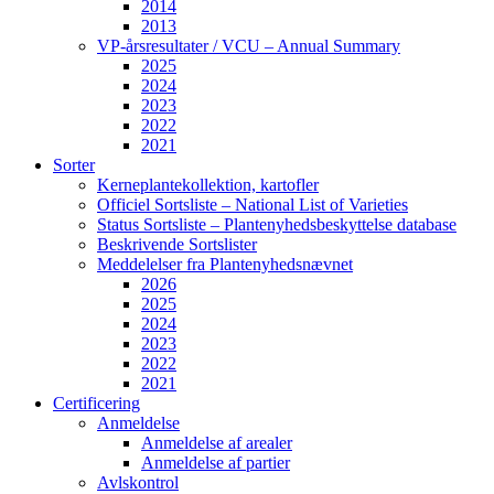
2014
2013
VP-årsresultater / VCU – Annual Summary
2025
2024
2023
2022
2021
Sorter
Kerneplantekollektion, kartofler
Officiel Sortsliste – National List of Varieties
Status Sortsliste – Plantenyhedsbeskyttelse database
Beskrivende Sortslister
Meddelelser fra Plantenyhedsnævnet
2026
2025
2024
2023
2022
2021
Certificering
Anmeldelse
Anmeldelse af arealer
Anmeldelse af partier
Avlskontrol