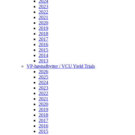
2024
2023
2022
2021
2020
2019
2018
2017
2016
2015
2014
2013
VP-høstudbytter / VCU Yield Trials
2026
2025
2024
2023
2022
2021
2020
2019
2018
2017
2016
2015