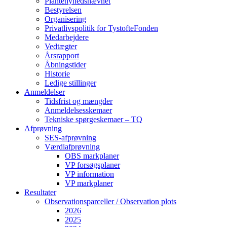
Plantenyhedsnævnet
Bestyrelsen
Organisering
Privatlivspolitik for TystofteFonden
Medarbejdere
Vedtægter
Årsrapport
Åbningstider
Historie
Ledige stillinger
Anmeldelser
Tidsfrist og mængder
Anmeldelsesskemaer
Tekniske spørgeskemaer – TQ
Afprøvning
SES-afprøvning
Værdiafprøvning
OBS markplaner
VP forsøgsplaner
VP information
VP markplaner
Resultater
Observationsparceller / Observation plots
2026
2025