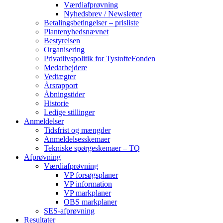
Værdiafprøvning
Nyhedsbrev / Newsletter
Betalingsbetingelser – prisliste
Plantenyhedsnævnet
Bestyrelsen
Organisering
Privatlivspolitik for TystofteFonden
Medarbejdere
Vedtægter
Årsrapport
Åbningstider
Historie
Ledige stillinger
Anmeldelser
Tidsfrist og mængder
Anmeldelsesskemaer
Tekniske spørgeskemaer – TQ
Afprøvning
Værdiafprøvning
VP forsøgsplaner
VP information
VP markplaner
OBS markplaner
SES-afprøvning
Resultater