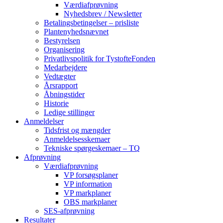
Værdiafprøvning
Nyhedsbrev / Newsletter
Betalingsbetingelser – prisliste
Plantenyhedsnævnet
Bestyrelsen
Organisering
Privatlivspolitik for TystofteFonden
Medarbejdere
Vedtægter
Årsrapport
Åbningstider
Historie
Ledige stillinger
Anmeldelser
Tidsfrist og mængder
Anmeldelsesskemaer
Tekniske spørgeskemaer – TQ
Afprøvning
Værdiafprøvning
VP forsøgsplaner
VP information
VP markplaner
OBS markplaner
SES-afprøvning
Resultater