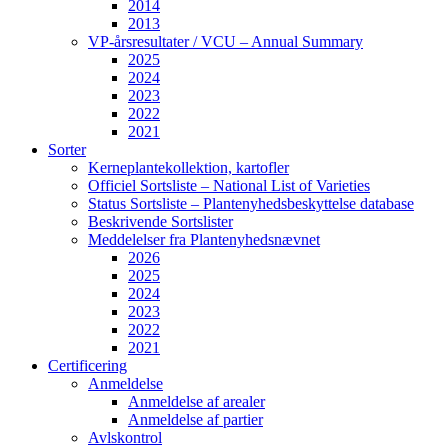
2014
2013
VP-årsresultater / VCU – Annual Summary
2025
2024
2023
2022
2021
Sorter
Kerneplantekollektion, kartofler
Officiel Sortsliste – National List of Varieties
Status Sortsliste – Plantenyhedsbeskyttelse database
Beskrivende Sortslister
Meddelelser fra Plantenyhedsnævnet
2026
2025
2024
2023
2022
2021
Certificering
Anmeldelse
Anmeldelse af arealer
Anmeldelse af partier
Avlskontrol