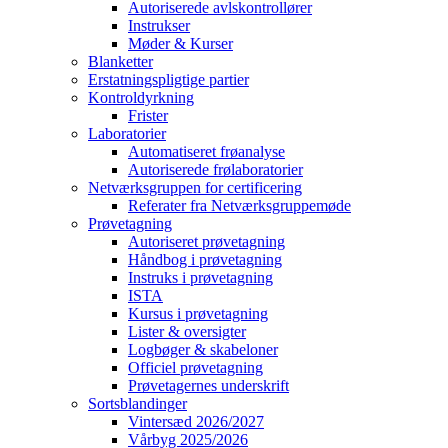
Autoriserede avlskontrollører
Instrukser
Møder & Kurser
Blanketter
Erstatningspligtige partier
Kontroldyrkning
Frister
Laboratorier
Automatiseret frøanalyse
Autoriserede frølaboratorier
Netværksgruppen for certificering
Referater fra Netværksgruppemøde
Prøvetagning
Autoriseret prøvetagning
Håndbog i prøvetagning
Instruks i prøvetagning
ISTA
Kursus i prøvetagning
Lister & oversigter
Logbøger & skabeloner
Officiel prøvetagning
Prøvetagernes underskrift
Sortsblandinger
Vintersæd 2026/2027
Vårbyg 2025/2026