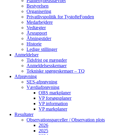
Plantenyhedsnævnet
Bestyrelsen
Organisering
Privatlivspolitik for TystofteFonden
Medarbejdere
Vedtægter
Årsrapport
Åbningstider
Historie
Ledige stillinger
Anmeldelser
Tidsfrist og mængder
Anmeldelsesskemaer
Tekniske spørgeskemaer – TQ
Afprøvning
SES-afprøvning
Værdiafprøvning
OBS markplaner
VP forsøgsplaner
VP information
VP markplaner
Resultater
Observationsparceller / Observation plots
2026
2025