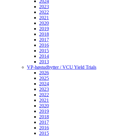
2024
2023
2022
2021
2020
2019
2018
2017
2016
2015
2014
2013
VP-høstudbytter / VCU Yield Trials
2026
2025
2024
2023
2022
2021
2020
2019
2018
2017
2016
2015