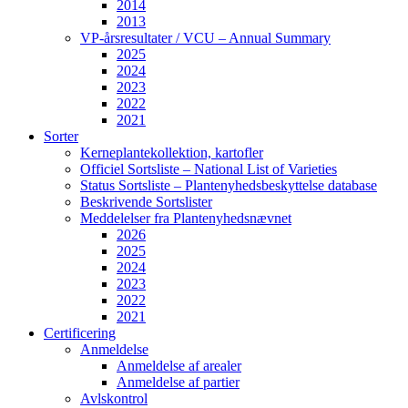
2014
2013
VP-årsresultater / VCU – Annual Summary
2025
2024
2023
2022
2021
Sorter
Kerneplantekollektion, kartofler
Officiel Sortsliste – National List of Varieties
Status Sortsliste – Plantenyhedsbeskyttelse database
Beskrivende Sortslister
Meddelelser fra Plantenyhedsnævnet
2026
2025
2024
2023
2022
2021
Certificering
Anmeldelse
Anmeldelse af arealer
Anmeldelse af partier
Avlskontrol