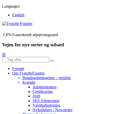
Languages
English
CPVO-anerkendt afprøvningssted
Vejen for nye sorter og udsæd
☰
Forside
Om TystofteFonden
Betalingsbetingelser – prisliste
Kontakt
Administration
Certificering
Drift
SES Afprøvning
Værdiafprøvning
Nyhedsbrev / Newsletter