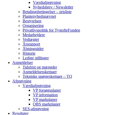
Værdiafprøvning
Nyhedsbrev / Newsletter
Betalingsbetingelser – prisliste
Plantenyhedsnævnet
Bestyrelsen
Organisering
Privatlivspolitik for TystofteFonden
Medarbejdere
Vedtægter
Årsrapport
Åbningstider
Historie
Ledige stillinger
Anmeldelser
Tidsfrist og mængder
Anmeldelsesskemaer
Tekniske spørgeskemaer – TQ
Afprøvning
Værdiafprøvning
VP forsøgsplaner
VP information
VP markplaner
OBS markplaner
SES-afprøvning
Resultater