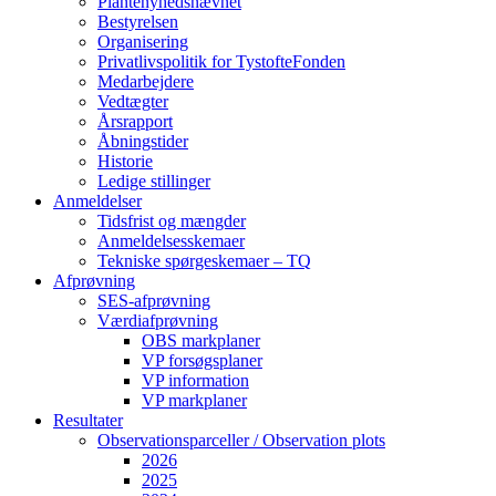
Plantenyhedsnævnet
Bestyrelsen
Organisering
Privatlivspolitik for TystofteFonden
Medarbejdere
Vedtægter
Årsrapport
Åbningstider
Historie
Ledige stillinger
Anmeldelser
Tidsfrist og mængder
Anmeldelsesskemaer
Tekniske spørgeskemaer – TQ
Afprøvning
SES-afprøvning
Værdiafprøvning
OBS markplaner
VP forsøgsplaner
VP information
VP markplaner
Resultater
Observationsparceller / Observation plots
2026
2025