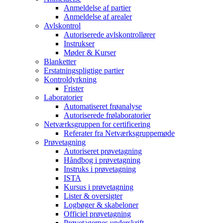
Anmeldelse af partier
Anmeldelse af arealer
Avlskontrol
Autoriserede avlskontrollører
Instrukser
Møder & Kurser
Blanketter
Erstatningspligtige partier
Kontroldyrkning
Frister
Laboratorier
Automatiseret frøanalyse
Autoriserede frølaboratorier
Netværksgruppen for certificering
Referater fra Netværksgruppemøde
Prøvetagning
Autoriseret prøvetagning
Håndbog i prøvetagning
Instruks i prøvetagning
ISTA
Kursus i prøvetagning
Lister & oversigter
Logbøger & skabeloner
Officiel prøvetagning
Prøvetagernes underskrift