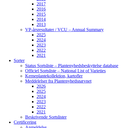
2017
2016
2015
2014
2013
VP-årsresultater / VCU – Annual Summary
2025
2024
2023
2022
2021
Sorter
Status Sortsliste – Plantenyhedsbeskyttelse database
Officiel Sortsliste – National List of Varieties
Kerneplantekollektion, kartofler
Meddelelser fra Plantenyhedsnævnet
2026
2025
2024
2023
2022
2021
Beskrivende Sortslister
Certificering
Anmeldelse