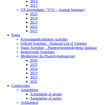
2014
2013
VP-årsresultater / VCU – Annual Summary
2025
2024
2023
2022
2021
Sorter
Kerneplantekollektion, kartofler
Officiel Sortsliste – National List of Varieties
Status Sortsliste – Plantenyhedsbeskyttelse database
Beskrivende Sortslister
Meddelelser fra Plantenyhedsnævnet
2026
2025
2024
2023
2022
2021
Certificering
Anmeldelse
Anmeldelse af arealer
Anmeldelse af partier
Avlskontrol