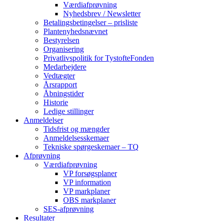
Værdiafprøvning
Nyhedsbrev / Newsletter
Betalingsbetingelser – prisliste
Plantenyhedsnævnet
Bestyrelsen
Organisering
Privatlivspolitik for TystofteFonden
Medarbejdere
Vedtægter
Årsrapport
Åbningstider
Historie
Ledige stillinger
Anmeldelser
Tidsfrist og mængder
Anmeldelsesskemaer
Tekniske spørgeskemaer – TQ
Afprøvning
Værdiafprøvning
VP forsøgsplaner
VP information
VP markplaner
OBS markplaner
SES-afprøvning
Resultater