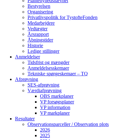
Plantenyhedsnævnet
Bestyrelsen
Organisering
Privatlivspolitik for TystofteFonden
Medarbejdere
Vedtægter
Årsrapport
Åbningstider
Historie
Ledige stillinger
Anmeldelser
Tidsfrist og mængder
Anmeldelsesskemaer
Tekniske spørgeskemaer – TQ
Afprøvning
SES-afprøvning
Værdiafprøvning
OBS markplaner
VP forsøgsplaner
VP information
VP markplaner
Resultater
Observationsparceller / Observation plots
2026
2025