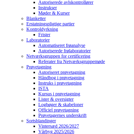
Autoriserede avlskontrollører
Instrukser
Møder & Kurser
Blanketter
Erstatningspligtige partier
Kontroldyrkning
Frister
Laboratorier
Automatiseret frøanalyse
Autoriserede frølaboratorier
Netværksgruppen for certificering
Referater fra Netværksgruppemøde
Prøvetagning
Autoriseret prøvetagning
Håndbog i prøvetagning
Instruks i prøvetagning
ISTA
Kursus i prøvetagning
Lister & oversigter
Logbøger & skabeloner
Officiel prøvetagning
Prøvetagernes underskrift
Sortsblandinger
Vintersæd 2026/2027
Vårbyg 2025/2026