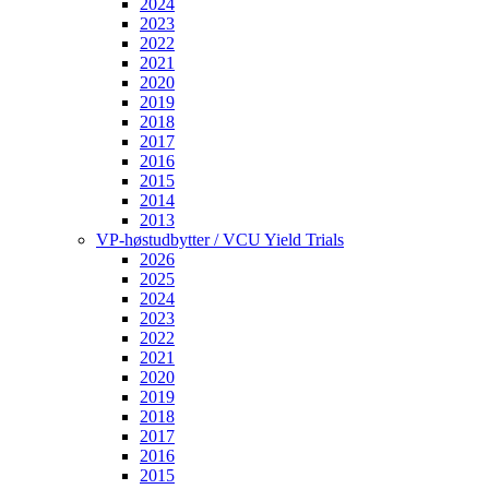
2024
2023
2022
2021
2020
2019
2018
2017
2016
2015
2014
2013
VP-høstudbytter / VCU Yield Trials
2026
2025
2024
2023
2022
2021
2020
2019
2018
2017
2016
2015