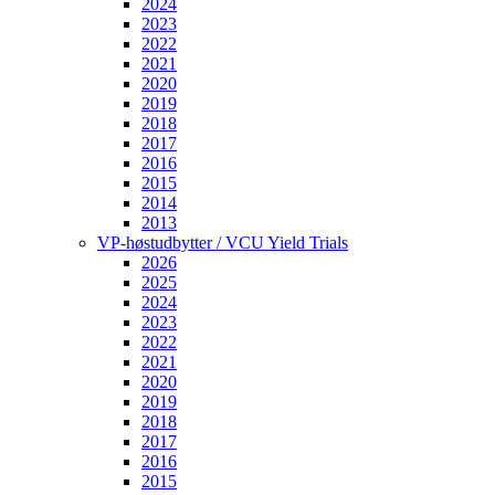
2024
2023
2022
2021
2020
2019
2018
2017
2016
2015
2014
2013
VP-høstudbytter / VCU Yield Trials
2026
2025
2024
2023
2022
2021
2020
2019
2018
2017
2016
2015