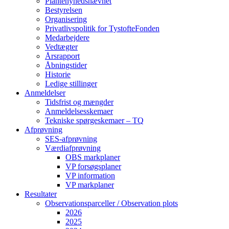
Plantenyhedsnævnet
Bestyrelsen
Organisering
Privatlivspolitik for TystofteFonden
Medarbejdere
Vedtægter
Årsrapport
Åbningstider
Historie
Ledige stillinger
Anmeldelser
Tidsfrist og mængder
Anmeldelsesskemaer
Tekniske spørgeskemaer – TQ
Afprøvning
SES-afprøvning
Værdiafprøvning
OBS markplaner
VP forsøgsplaner
VP information
VP markplaner
Resultater
Observationsparceller / Observation plots
2026
2025