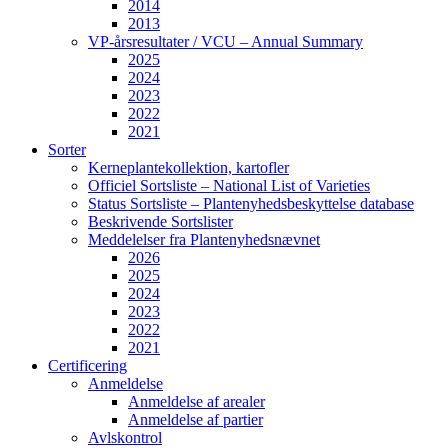
2014
2013
VP-årsresultater / VCU – Annual Summary
2025
2024
2023
2022
2021
Sorter
Kerneplantekollektion, kartofler
Officiel Sortsliste – National List of Varieties
Status Sortsliste – Plantenyhedsbeskyttelse database
Beskrivende Sortslister
Meddelelser fra Plantenyhedsnævnet
2026
2025
2024
2023
2022
2021
Certificering
Anmeldelse
Anmeldelse af arealer
Anmeldelse af partier
Avlskontrol