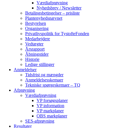
Værdiafprøvning
Nyhedsbrev / Newsletter
Betalingsbetingelser – prisliste
Plantenyhedsnævnet
Bestyrelsen
Organisering
Privatlivspolitik for TystofteFonden
Medarbejdere
Vedtægter
Årsrapport
Åbningstider
Historie
Ledige stillinger
Anmeldelser
Tidsfrist og mængder
Anmeldelsesskemaer
Tekniske spørgeskemaer – TQ
Afprøvning
Værdiafprøvning
VP forsøgsplaner
VP information
VP markplaner
OBS markplaner
SES-afprøvning
Resultater