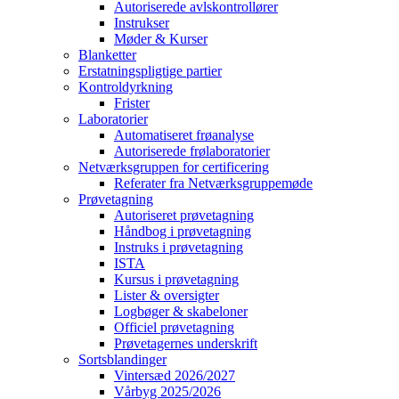
Autoriserede avlskontrollører
Instrukser
Møder & Kurser
Blanketter
Erstatningspligtige partier
Kontroldyrkning
Frister
Laboratorier
Automatiseret frøanalyse
Autoriserede frølaboratorier
Netværksgruppen for certificering
Referater fra Netværksgruppemøde
Prøvetagning
Autoriseret prøvetagning
Håndbog i prøvetagning
Instruks i prøvetagning
ISTA
Kursus i prøvetagning
Lister & oversigter
Logbøger & skabeloner
Officiel prøvetagning
Prøvetagernes underskrift
Sortsblandinger
Vintersæd 2026/2027
Vårbyg 2025/2026