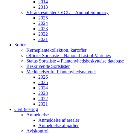
2014
2013
VP-årsresultater / VCU – Annual Summary
2025
2024
2023
2022
2021
Sorter
Kerneplantekollektion, kartofler
Officiel Sortsliste – National List of Varieties
Status Sortsliste – Plantenyhedsbeskyttelse database
Beskrivende Sortslister
Meddelelser fra Plantenyhedsnævnet
2026
2025
2024
2023
2022
2021
Certificering
Anmeldelse
Anmeldelse af arealer
Anmeldelse af partier
Avlskontrol