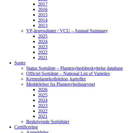
2017
2016
2015
2014
2013
VP-årsresultater / VCU – Annual Summary
2025
2024
2023
2022
2021
Sorter
Status Sortsliste – Plantenyhedsbeskyttelse database
Officiel Sortsliste – National List of Varieties
Kerneplantekollektion, kartofler
Meddelelser fra Plantenyhedsnævnet
2026
2025
2024
2023
2022
2021
Beskrivende Sortslister
Certificering
Anmeldelse