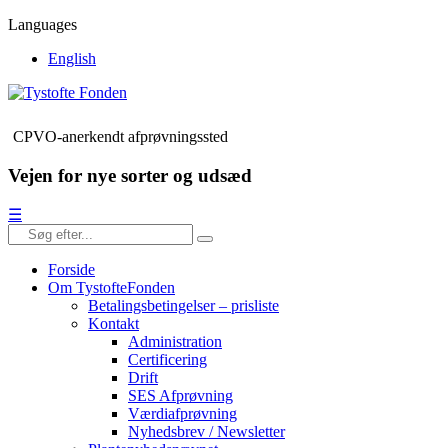
Languages
English
CPVO-anerkendt afprøvningssted
Vejen for nye sorter og udsæd
☰
Forside
Om TystofteFonden
Betalingsbetingelser – prisliste
Kontakt
Administration
Certificering
Drift
SES Afprøvning
Værdiafprøvning
Nyhedsbrev / Newsletter