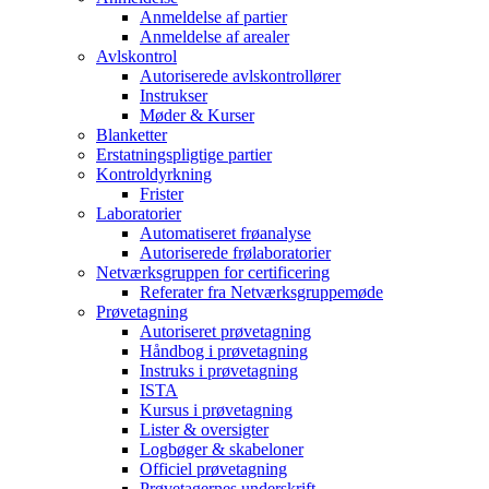
Anmeldelse af partier
Anmeldelse af arealer
Avlskontrol
Autoriserede avlskontrollører
Instrukser
Møder & Kurser
Blanketter
Erstatningspligtige partier
Kontroldyrkning
Frister
Laboratorier
Automatiseret frøanalyse
Autoriserede frølaboratorier
Netværksgruppen for certificering
Referater fra Netværksgruppemøde
Prøvetagning
Autoriseret prøvetagning
Håndbog i prøvetagning
Instruks i prøvetagning
ISTA
Kursus i prøvetagning
Lister & oversigter
Logbøger & skabeloner
Officiel prøvetagning
Prøvetagernes underskrift