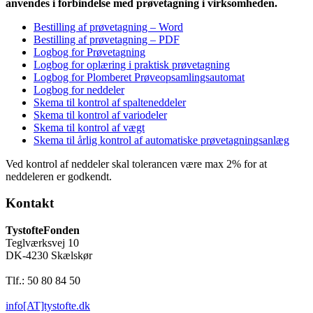
anvendes i forbindelse med prøvetagning i virksomheden.
Bestilling af prøvetagning – Word
Bestilling af prøvetagning – PDF
Logbog for Prøvetagning
Logbog for oplæring i praktisk prøvetagning
Logbog for Plomberet Prøveopsamlingsautomat
Logbog for neddeler
Skema til kontrol af spalteneddeler
Skema til kontrol af variodeler
Skema til kontrol af vægt
Skema til årlig kontrol af automatiske prøvetagningsanlæg
Ved kontrol af neddeler skal tolerancen være max 2% for at
neddeleren er godkendt.
Kontakt
TystofteFonden
Teglværksvej 10
DK-4230 Skælskør
Tlf.: 50 80 84 50
info[AT]tystofte.dk