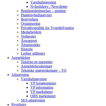
Værdiafprøvning
Nyhedsbrev / Newsletter
Betalingsbetingelser – prisliste
Plantenyhedsnævnet
Bestyrelsen
Organisering
Privatlivspolitik for TystofteFonden
Medarbejdere
Vedtægter
Årsrapport
Åbningstider
Historie
Ledige stillinger
Anmeldelser
Tidsfrist og mængder
Anmeldelsesskemaer
Tekniske spørgeskemaer – TQ
Afprøvning
Værdiafprøvning
VP forsøgsplaner
VP information
VP markplaner
OBS markplaner
SES-afprøvning
Resultater