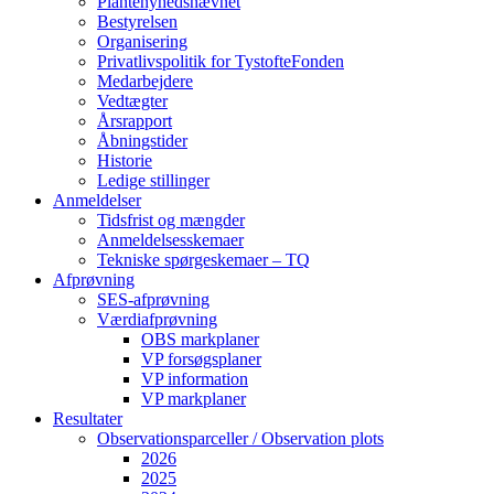
Plantenyhedsnævnet
Bestyrelsen
Organisering
Privatlivspolitik for TystofteFonden
Medarbejdere
Vedtægter
Årsrapport
Åbningstider
Historie
Ledige stillinger
Anmeldelser
Tidsfrist og mængder
Anmeldelsesskemaer
Tekniske spørgeskemaer – TQ
Afprøvning
SES-afprøvning
Værdiafprøvning
OBS markplaner
VP forsøgsplaner
VP information
VP markplaner
Resultater
Observationsparceller / Observation plots
2026
2025