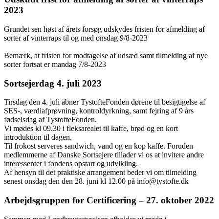
2023
Grundet sen høst af årets forsøg udskydes fristen for afmelding af
sorter af vinterraps til og med onsdag 9/8-2023
Bemærk, at fristen for modtagelse af udsæd samt tilmelding af nye
sorter fortsat er mandag 7/8-2023
Sortsejerdag 4. juli 2023
Tirsdag den 4. juli åbner TystofteFonden dørene til besigtigelse af
SES-, værdiafprøvning, kontroldyrkning, samt fejring af 9 års
fødselsdag af TystofteFonden.
Vi mødes kl 09.30 i fleksarealet til kaffe, brød og en kort
introduktion til dagen.
Til frokost serveres sandwich, vand og en kop kaffe. Foruden
medlemmerne af Danske Sortsejere tillader vi os at invitere andre
interessenter i fondens opstart og udvikling.
Af hensyn til det praktiske arrangement beder vi om tilmelding
senest onsdag den den 28. juni kl 12.00 på
info@tystofte.dk
Arbejdsgruppen for Certificering – 27. oktober 2022