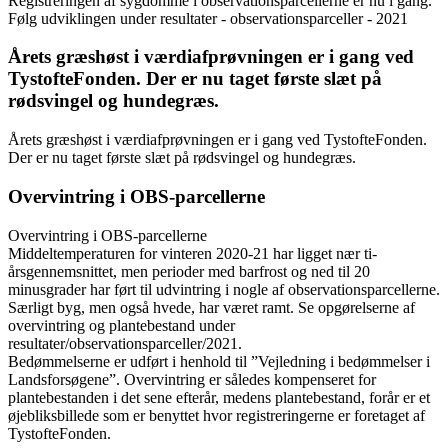
Registreringen af sygdomme i observationsparcellerne er nu i gang.
Følg udviklingen under resultater - observationsparceller - 2021
Årets græshøst i værdiafprøvningen er i gang ved
TystofteFonden. Der er nu taget første slæt på
rødsvingel og hundegræs.
Årets græshøst i værdiafprøvningen er i gang ved TystofteFonden.
Der er nu taget første slæt på rødsvingel og hundegræs.
Overvintring i OBS-parcellerne
Overvintring i OBS-parcellerne
Middeltemperaturen for vinteren 2020-21 har ligget nær ti-
årsgennemsnittet, men perioder med barfrost og ned til 20
minusgrader har ført til udvintring i nogle af observationsparcellerne.
Særligt byg, men også hvede, har været ramt. Se opgørelserne af
overvintring og plantebestand under
resultater/observationsparceller/2021.
Bedømmelserne er udført i henhold til ”Vejledning i bedømmelser i
Landsforsøgene”. Overvintring er således kompenseret for
plantebestanden i det sene efterår, medens plantebestand, forår er et
øjebliksbillede som er benyttet hvor registreringerne er foretaget af
TystofteFonden.