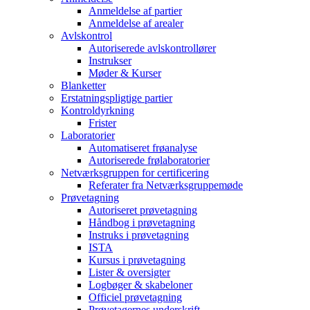
Anmeldelse af partier
Anmeldelse af arealer
Avlskontrol
Autoriserede avlskontrollører
Instrukser
Møder & Kurser
Blanketter
Erstatningspligtige partier
Kontroldyrkning
Frister
Laboratorier
Automatiseret frøanalyse
Autoriserede frølaboratorier
Netværksgruppen for certificering
Referater fra Netværksgruppemøde
Prøvetagning
Autoriseret prøvetagning
Håndbog i prøvetagning
Instruks i prøvetagning
ISTA
Kursus i prøvetagning
Lister & oversigter
Logbøger & skabeloner
Officiel prøvetagning
Prøvetagernes underskrift