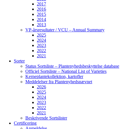
2017
2016
2015
2014
2013
VP-årsresultater / VCU – Annual Summary
2025
2024
2023
2022
2021
Sorter
Status Sortsliste – Plantenyhedsbeskyttelse database
Officiel Sortsliste – National List of Varieties
Kerneplantekollektion, kartofler
Meddelelser fra Plantenyhedsnævnet
2026
2025
2024
2023
2022
2021
Beskrivende Sortslister
Certificering
Anmeldelse