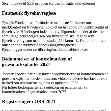
Stort tillykke til SES-gruppen for den fortsatte akkreditering
Fantastisk flyvehavrepjece
TystofteFonden har i forbindelse med dette års kurser om
markkontrol og flyvehavre, udgivet en håndbog om identificering af
flyvehavre. Håndbogen indeholder vellignende billeder af de arter,
som ifølge bekendtgørelsen om flyvehavre skal regnes som
flyvehavre, og som man kan støde på i Danmark. Der er derudover
billeder af de nærmeste forvekslingsmuligheder.
Pjecen ligger under certificering/markkontrol/instrukser
Bedømmelser af kontrolmarken af
græsmarksplanter 2021
TystofteFonden har nu afsluttet bedømmelserne af kontrolmarken af
græsmarksplanter for denne sæson, virksomhederne har fået direkte
besked om resultaterne og data er uploadet i FCS.
Nu følger bedømmelser af sædekorn og parallelt sår vi
kontrolmarken af græsmarksplanter 2022.
Registreringer i OBS-2021