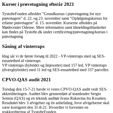
Kurser i prøvetagning efterår 2021
TystofteFonden afholder "Grundkursus i prøvetagning for nye
prøvetagere" d. 22. og 23. november samt "Opfølgningskursus for
erfarne prøvetagere" d. 15. november. Kurserne afholdes på
Mødecenter Odense. Mere information samt tilmeldingsblanketter
kan findes på Tystofte.dk under certificering/prøvetagning/kursus i
prøvetagning
Såning af vinterraps
Idag sår vi de første forsøg til 2022 - VP-vinterraps med og SES-
ensartethed af vinterraps
VP vinterraps (hybrider og linjesorter) med 157 led, VP vinterraps
(dværghybrider) med 11 led og SES-ensartethed med 337 parceller.
CPVO-QAS audit 2021
Torsdag den 15-7-21 havde vi vores CPVO-QAS audit vedr SES-
akkrediteringen. Auditet blev gennemført af teamleader Sergio
Semon (QAS) og en teknisk auditør Ivana Rukavina fra Kroatien.
Resultatet blev 3 afvigelser og én anbefaling, hvor afvigelserne skal
være korrigeret den 31-8-21. Hvorefter vi forventer en
reakkreditering af TystofteFonden.