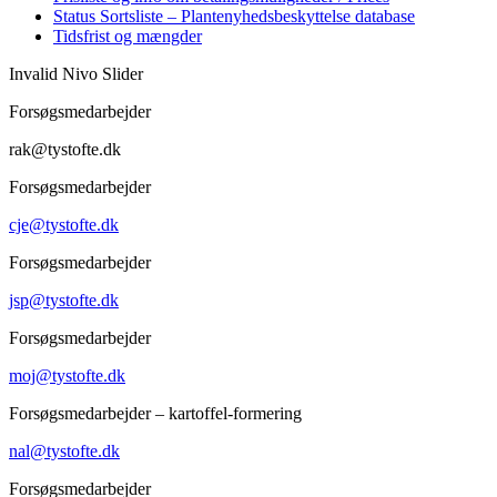
Status Sortsliste – Plantenyhedsbeskyttelse database
Tidsfrist og mængder
Invalid Nivo Slider
Forsøgsmedarbejder
rak@tystofte.dk
Forsøgsmedarbejder
cje@tystofte.dk
Forsøgsmedarbejder
jsp@tystofte.dk
Forsøgsmedarbejder
moj@tystofte.dk
Forsøgsmedarbejder – kartoffel-formering
nal@tystofte.dk
Forsøgsmedarbejder