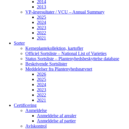
2014
2013
VP-årsresultater / VCU – Annual Summary
2025
2024
2023
2022
2021
Sorter
Kerneplantekollektion, kartofler
Officiel Sortsliste – National List of Varieties
Status Sortsliste – Plantenyhedsbeskyttelse database
Beskrivende Sortslister
Meddelelser fra Plantenyhedsnævnet
2026
2025
2024
2023
2022
2021
Certificering
Anmeldelse
Anmeldelse af arealer
Anmeldelse af partier
Avlskontrol