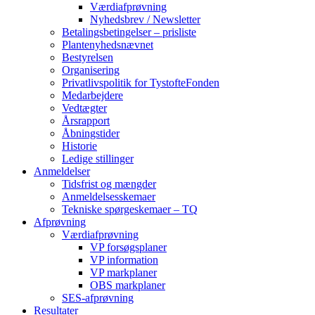
Værdiafprøvning
Nyhedsbrev / Newsletter
Betalingsbetingelser – prisliste
Plantenyhedsnævnet
Bestyrelsen
Organisering
Privatlivspolitik for TystofteFonden
Medarbejdere
Vedtægter
Årsrapport
Åbningstider
Historie
Ledige stillinger
Anmeldelser
Tidsfrist og mængder
Anmeldelsesskemaer
Tekniske spørgeskemaer – TQ
Afprøvning
Værdiafprøvning
VP forsøgsplaner
VP information
VP markplaner
OBS markplaner
SES-afprøvning
Resultater