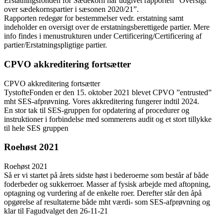
Erstatningsfonden for Sædekorn har udgivet rapporten ”Oversigt
over sædekornspartier i sæsonen 2020/21”.
Rapporten redegør for bestemmelser vedr. erstatning samt
indeholder en oversigt over de erstatningsberettigede partier. Mere
info findes i menustrukturen under Certificering/Certificering af
partier/Erstatningspligtige partier.
CPVO akkreditering fortsætter
CPVO akkreditering fortsætter
TystofteFonden er den 15. oktober 2021 blevet CPVO ”entrusted”
mht SES-afprøvning. Vores akkreditering fungerer indtil 2024.
En stor tak til SES-gruppen for opdatering af procedurer og
instruktioner i forbindelse med sommerens audit og et stort tillykke
til hele SES gruppen
Roehøst 2021
Roehøst 2021
Så er vi startet på årets sidste høst i bederoerne som består af både
foderbeder og sukkerroer. Masser af fysisk arbejde med aftopning,
optagning og vurdering af de enkelte roer. Derefter står den åpå
opgørelse af resultaterne både mht værdi- som SES-afprøvning og
klar til Fagudvalget den 26-11-21