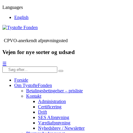
Languages
English
CPVO-anerkendt afprøvningssted
Vejen for nye sorter og udsæd
☰
Forside
Om TystofteFonden
Betalingsbetingelser – prisliste
Kontakt
Administration
Certificering
Drift
SES Afprøvning
Værdiafprøvning
Nyhedsbrev / Newsletter