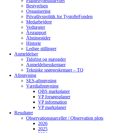
Plantenyhedsnævnet
Bestyrelsen
Organisering
Privatlivspolitik for TystofteFonden
Medarbejdere
Vedtægter
Årsrapport
Åbningstider
Historie
Ledige stillinger
Anmeldelser
Tidsfrist og mængder
Anmeldelsesskemaer
Tekniske spørgeskemaer – TQ
Afprøvning
SES-afprøvning
Værdiafprøvning
OBS markplaner
VP forsøgsplaner
VP information
VP markplaner
Resultater
Observationsparceller / Observation plots
2026
2025