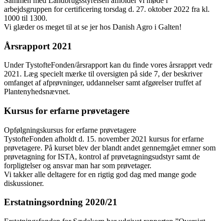
Sammen med Landbrugsstyrelsen afholder vi møde i
arbejdsgruppen for certificering torsdag d. 27. oktober 2022 fra kl.
1000 til 1300.
Vi glæder os meget til at se jer hos Danish Agro i Galten!
Årsrapport 2021
Under TystofteFonden/årsrapport kan du finde vores årsrapprt vedr
2021. Læg specielt mærke til oversigten på side 7, der beskriver
omfanget af afprøvninger, uddannelser samt afgørelser truffet af
Plantenyhedsnævnet.
Kursus for erfarne prøvetagere
Opfølgningskursus for erfarne prøvetagere
TystofteFonden afholdt d. 15. november 2021 kursus for erfarne
prøvetagere. På kurset blev der blandt andet gennemgået emner som
prøvetagning for ISTA, kontrol af prøvetagningsudstyr samt de
forpligtelser og ansvar man har som prøvetager.
Vi takker alle deltagere for en rigtig god dag med mange gode
diskussioner.
Erstatningsordning 2020/21