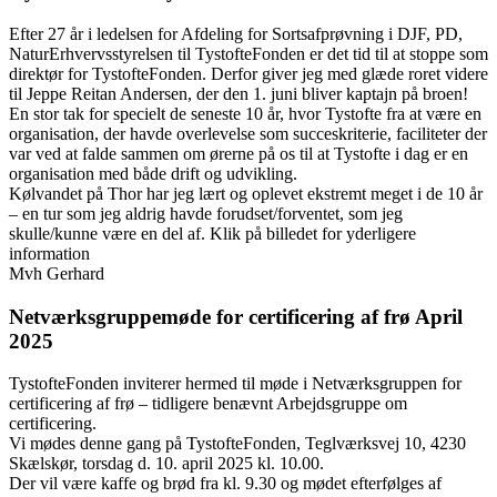
Efter 27 år i ledelsen for Afdeling for Sortsafprøvning i DJF, PD,
NaturErhvervsstyrelsen til TystofteFonden er det tid til at stoppe som
direktør for TystofteFonden. Derfor giver jeg med glæde roret videre
til Jeppe Reitan Andersen, der den 1. juni bliver kaptajn på broen!
En stor tak for specielt de seneste 10 år, hvor Tystofte fra at være en
organisation, der havde overlevelse som succeskriterie, faciliteter der
var ved at falde sammen om ørerne på os til at Tystofte i dag er en
organisation med både drift og udvikling.
Kølvandet på Thor har jeg lært og oplevet ekstremt meget i de 10 år
– en tur som jeg aldrig havde forudset/forventet, som jeg
skulle/kunne være en del af. Klik på billedet for yderligere
information
Mvh Gerhard
Netværksgruppemøde for certificering af frø April
2025
TystofteFonden inviterer hermed til møde i Netværksgruppen for
certificering af frø – tidligere benævnt Arbejdsgruppe om
certificering.
Vi mødes denne gang på TystofteFonden, Teglværksvej 10, 4230
Skælskør, torsdag d. 10. april 2025 kl. 10.00.
Der vil være kaffe og brød fra kl. 9.30 og mødet efterfølges af