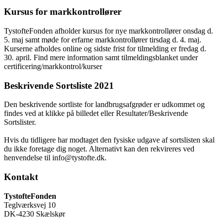
Kursus for markkontrollører
TystofteFonden afholder kursus for nye markkontrollører onsdag d.
5. maj samt møde for erfarne markkontrollører tirsdag d. 4. maj.
Kurserne afholdes online og sidste frist for tilmelding er fredag d.
30. april. Find mere information samt tilmeldingsblanket under
certificering/markkontrol/kurser
Beskrivende Sortsliste 2021
Den beskrivende sortliste for landbrugsafgrøder er udkommet og
findes ved at klikke på billedet eller Resultater/Beskrivende
Sortslister.
Hvis du tidligere har modtaget den fysiske udgave af sortslisten skal
du ikke foretage dig noget. Alternativt kan den rekvireres ved
henvendelse til
info@tystofte.dk
.
Kontakt
TystofteFonden
Teglværksvej 10
DK-4230 Skælskør