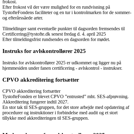
frokost.
Efter frokost vil der være mulighed for en rundvisning på
TystofteFondens faciliteter og en tur i kontrolmarken for de sommer-
og efterårssåede arter.
Tilmeldinger samt eventuelle punkter til dagsorden fremsendes til
Certificering@tystofte.dk
senest fredag d. 4. april 2025
Efter tilmeldingsfrist rundsendes en dagsorden for mødet.
Instruks for avlskontrollører 2025
Instruks for avlskontrollører 2025 er udkommet og ligger nu på
hjemmesiden under fanen certificering - avlskontrol - instrukser.
CPVO akkreditering fortsætter
CPVO akkreditering fortsætter
TystofteFonden er blevet CPVO ”entrusted” mht. SES-afprøvning.
Akkreditering fungerer indtil 2027.
En stor tak til SES-gruppen, for det store arbejde med opdatering af
procedurer og instruktioner i forbindelse med audit og et stort
tillykke med akkrediteringen til SES-gruppen.