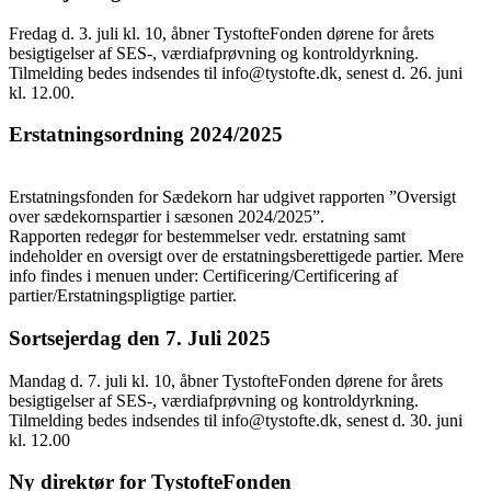
Fredag d. 3. juli kl. 10, åbner TystofteFonden dørene for årets
besigtigelser af SES-, værdiafprøvning og kontroldyrkning.
Tilmelding bedes indsendes til
info@tystofte.dk
, senest d. 26. juni
kl. 12.00.
Erstatningsordning 2024/2025
Erstatningsfonden for Sædekorn har udgivet rapporten ”Oversigt
over sædekornspartier i sæsonen 2024/2025”.
Rapporten redegør for bestemmelser vedr. erstatning samt
indeholder en oversigt over de erstatningsberettigede partier. Mere
info findes i menuen under: Certificering/Certificering af
partier/Erstatningspligtige partier.
Sortsejerdag den 7. Juli 2025
Mandag d. 7. juli kl. 10, åbner TystofteFonden dørene for årets
besigtigelser af SES-, værdiafprøvning og kontroldyrkning.
Tilmelding bedes indsendes til
info@tystofte.dk
, senest d. 30. juni
kl. 12.00
Ny direktør for TystofteFonden