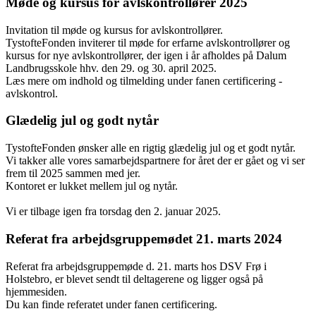
Møde og kursus for avlskontrollører 2025
Invitation til møde og kursus for avlskontrollører.
TystofteFonden inviterer til møde for erfarne avlskontrollører og
kursus for nye avlskontrollører, der igen i år afholdes på Dalum
Landbrugsskole hhv. den 29. og 30. april 2025.
Læs mere om indhold og tilmelding under fanen certificering -
avlskontrol.
Glædelig jul og godt nytår
TystofteFonden ønsker alle en rigtig glædelig jul og et godt nytår.
Vi takker alle vores samarbejdspartnere for året der er gået og vi ser
frem til 2025 sammen med jer.
Kontoret er lukket mellem jul og nytår.
Vi er tilbage igen fra torsdag den 2. januar 2025.
Referat fra arbejdsgruppemødet 21. marts 2024
Referat fra arbejdsgruppemøde d. 21. marts hos DSV Frø i
Holstebro, er blevet sendt til deltagerene og ligger også på
hjemmesiden.
Du kan finde referatet under fanen certificering.