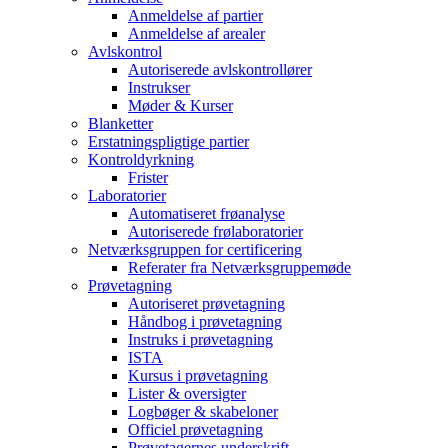
Anmeldelse af partier
Anmeldelse af arealer
Avlskontrol
Autoriserede avlskontrollører
Instrukser
Møder & Kurser
Blanketter
Erstatningspligtige partier
Kontroldyrkning
Frister
Laboratorier
Automatiseret frøanalyse
Autoriserede frølaboratorier
Netværksgruppen for certificering
Referater fra Netværksgruppemøde
Prøvetagning
Autoriseret prøvetagning
Håndbog i prøvetagning
Instruks i prøvetagning
ISTA
Kursus i prøvetagning
Lister & oversigter
Logbøger & skabeloner
Officiel prøvetagning
Prøvetagernes underskrift