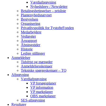
Værdiafprøvning
Nyhedsbrev / Newsletter
Betalingsbetingelser – prisliste
Plantenyhedsnævnet
Bestyrelsen
Organisering
Privatlivspolitik for TystofteFonden
Medarbejdere
Vedtægter
Årsrapport
Åbningstider
Historie
Ledige stillinger
Anmeldelser
Tidsfrist og mængder
Anmeldelsesskemaer
Tekniske spørgeskemaer – TQ
Afprøvning
Værdiafprøvning
VP forsøgsplaner
VP information
VP markplaner
OBS markplaner
SES-afprøvning
Resultater