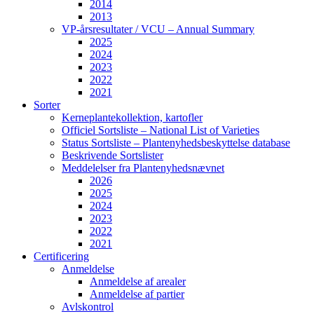
2014
2013
VP-årsresultater / VCU – Annual Summary
2025
2024
2023
2022
2021
Sorter
Kerneplantekollektion, kartofler
Officiel Sortsliste – National List of Varieties
Status Sortsliste – Plantenyhedsbeskyttelse database
Beskrivende Sortslister
Meddelelser fra Plantenyhedsnævnet
2026
2025
2024
2023
2022
2021
Certificering
Anmeldelse
Anmeldelse af arealer
Anmeldelse af partier
Avlskontrol