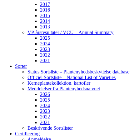
2017
2016
2015
2014
2013
VP-årsresultater / VCU – Annual Summary
2025
2024
2023
2022
2021
Sorter
Status Sortsliste – Plantenyhedsbeskyttelse database
Officiel Sortsliste – National List of Varieties
Kerneplantekollektion, kartofler
Meddelelser fra Plantenyhedsnævnet
2026
2025
2024
2023
2022
2021
Beskrivende Sortslister
Certificering
Anmeldelse