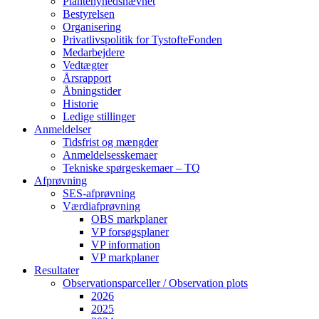
Plantenyhedsnævnet
Bestyrelsen
Organisering
Privatlivspolitik for TystofteFonden
Medarbejdere
Vedtægter
Årsrapport
Åbningstider
Historie
Ledige stillinger
Anmeldelser
Tidsfrist og mængder
Anmeldelsesskemaer
Tekniske spørgeskemaer – TQ
Afprøvning
SES-afprøvning
Værdiafprøvning
OBS markplaner
VP forsøgsplaner
VP information
VP markplaner
Resultater
Observationsparceller / Observation plots
2026
2025