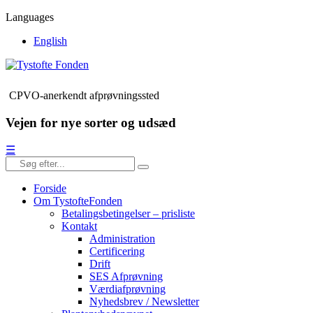
Languages
English
CPVO-anerkendt afprøvningssted
Vejen for nye sorter og udsæd
☰
Forside
Om TystofteFonden
Betalingsbetingelser – prisliste
Kontakt
Administration
Certificering
Drift
SES Afprøvning
Værdiafprøvning
Nyhedsbrev / Newsletter